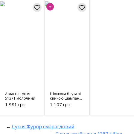
Хіт
Атласна сукня
Шовкова блуза зі
51371 молочний
стійкою шампань
21314
1 981 грн
1 107 грн
←
Сукня Фурор смарагдовий