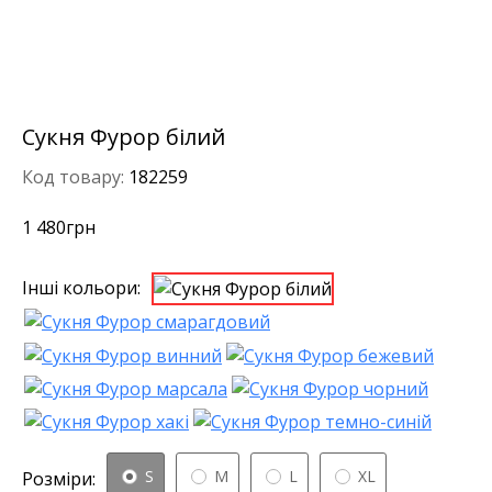
Сукня Фурор білий
Код товару:
182259
1 480
грн
Інші кольори:
S
M
L
XL
Розміри: