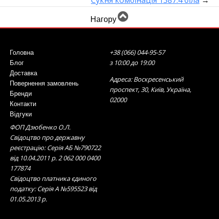
Сукня комбінація 1387.4 біла
→
Нагору
+38 (066) 044-95-57
Головна
з 10:00 до 19:00
Блог
Доставка
Адреса: Воскресенський
Повернення замовлень
проспект, 30, Київ, Україна,
Бренди
02000
Контакти
Відгуки
ФОП Дзюбенко О.Л.
Свідоцтво про державну
реєстрацію: Серія АБ №790722
від 10.04.2011 р. 2 062 000 0400
177874
Свідоцтво платника єдиного
податку: Серія А №595523 від
01.05.2013 р.