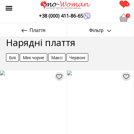
0
+38 (000) 411-86-65
0
Плаття
Фільтр
Нарядні плаття
Білі
Міні чорне
Максі
Червоні