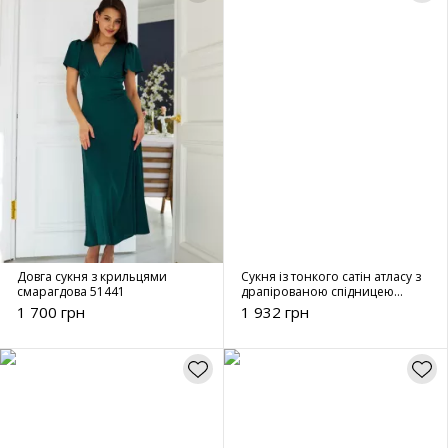
Довга сукня з крильцями
Сукня із тонкого сатін атласу з
смарагдова 51441
драпірованою спідницею
блакитна 51443
1 700 грн
1 932 грн