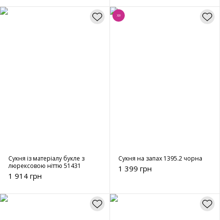
Хіт
Сукня із матеріалу букле з
Сукня на запах 1395.2 чорна
люрексовою ніттю 51431
1 399 грн
1 914 грн