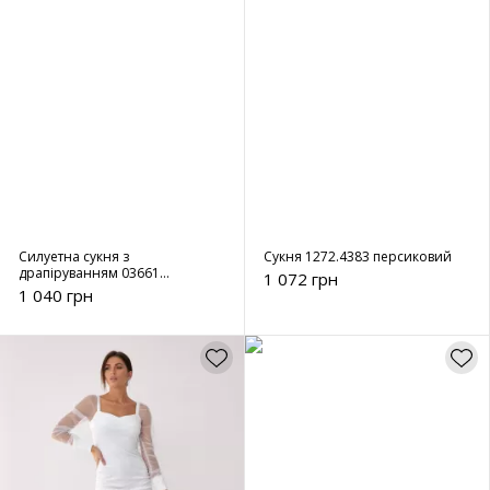
Силуетна сукня з
Сукня 1272.4383 персиковий
драпіруванням 03661
1 072 грн
молочна
1 040 грн