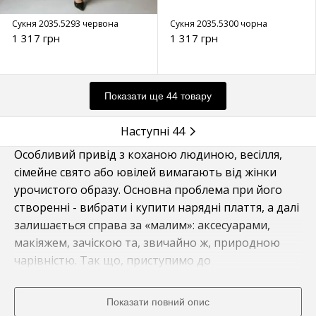
Сукня 2035.5293 червона
Сукня 2035.5300 чорна
1 317 грн
1 317 грн
Показати ще 44 товару
Наступні 44
Особливий привід з коханою людиною, весілля,
сімейне свято або ювілей вимагають від жінки
урочистого образу. Основна проблема при його
створенні - вибрати і купити нарядні плаття, а далі
залишається справа за «малим»: аксесуарами,
макіяжем, зачіскою та, звичайно ж, природною
чарівністю. Так що, приступимо до
найголовнішого - вибору сукні!
Показати повний опис
Нарядні плаття 2024 року - модні