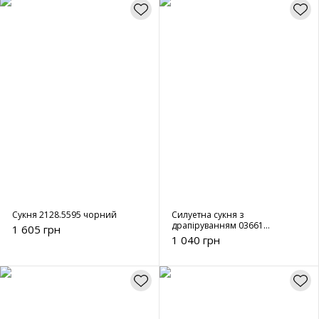
Сукня 2128.5595 чорний
Силуетна сукня з
драпіруванням 03661
1 605 грн
кремовий
1 040 грн