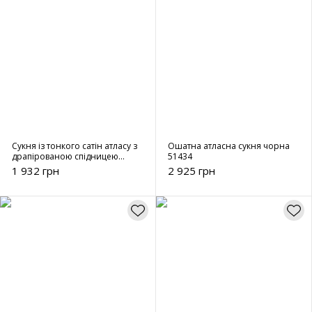
Сукня із тонкого сатін атласу з
Ошатна атласна сукня чорна
драпірованою спідницею
51434
51436
1 932 грн
2 925 грн