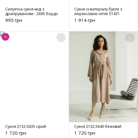
Силуетна сукня міді з
Сукня із матеріалу букле з
драпіруванням - 2695 бордо
люрексовою ніттю 51431
995 грн
1 914 грн
Хіт
Сукня 2132.5635 сірий
Сукня 2132.5640 бежевий
1 720 грн
1 720 грн