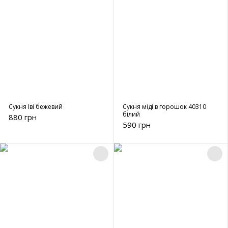
Сукня Іві бежевий
Сукня міді в горошок 40310
білий
880 грн
590 грн