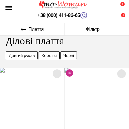
0
+38 (000) 411-86-65
0
Плаття
Фільтр
Ділові плаття
Довгий рукав
Короткі
Чорні
Хіт