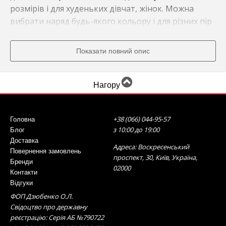
розмірів і для худеньких дівчат, жінок. Можна
вибрати наряд будь-якого кольору і для різних пір
року.
Показати повний опис
Офісні сукні: основні вимоги до них
Сучасні ділові сукні відповідають деяким простим
Нагору
критеріям. Такі наряди повинні бути:
без великих вирізів на грудях або довгих
+38 (066) 044-95-57
Головна
з 10:00 до 19:00
Блог
розрізів на спідниці,
Доставка
без великої кількості декоративних елементів,
Адреса: Воскресенський
Повернення замовлень
елегантними - виглядати стримано і стильно.
проспект, 30, Київ, Україна,
Бренди
02000
Контакти
Які бувають фасони
Відгуки
ФОП Дзюбенко О.Л.
Свідоцтво про державну
Існує багато фасонів суконь для офісу. Ось
реєстрацію: Серія АБ №790722
найпопулярніші: