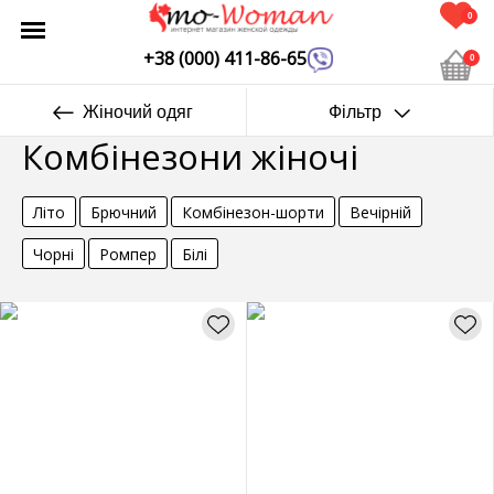
0
+38 (000) 411-86-65
0
Жіночий одяг
Фільтр
Комбінезони жіночі
Літо
Брючний
Комбінезон-шорти
Вечірній
Чорні
Ромпер
Білі