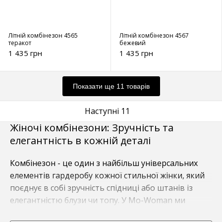
Літній комбінезон 4565
Літній комбінезон 4567
теракот
бежевий
1 435 грн
1 435 грн
Показати ще 11 товарів
Наступні 11
Жіночі комбінезони: Зручність та
елегантність в кожній деталі
Комбінезон - це один з найбільш універсальних
елементів гардеробу кожної стильної жінки, який
поєднує в собі зручність спідниці або штанів із
елегантністю блузи чи топу. У Mo-Woman ми
пропонуємо широкий вибір якісних та модних