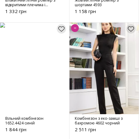
Блакитний літній ромпер з
Жовтий літній ромпер з
відкритими плечима і
шортами 4593
воланами 4592
1 332 грн
1 158 грн
Хіт
Вільний комбінезон
Комбінезон з еко-замші з
1652.4424 синій
бахромою 4602 чорний
1 844 грн
2 511 грн