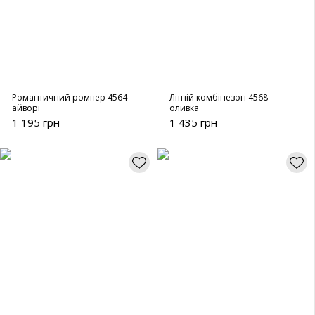
Романтичний ромпер 4564
Літній комбінезон 4568
айворі
оливка
1 195 грн
1 435 грн