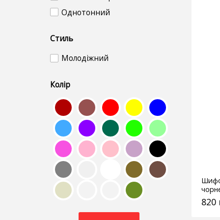
Шифон
Однотонний
Шовкові
Стиль
Молодіжний
Колір
Шифо
чорн
820