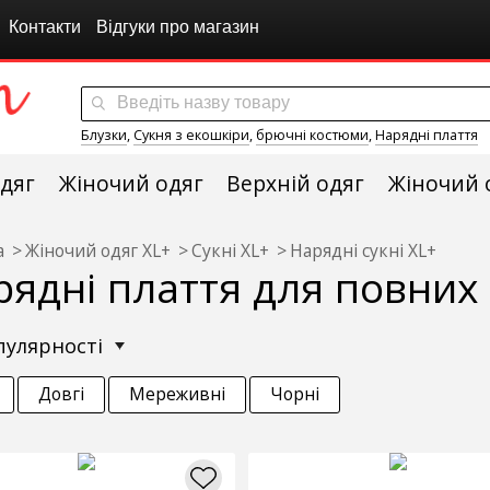
Контакти
Відгуки про магазин
Блузки
,
Сукня з екошкіри
,
брючні костюми
,
Нарядні плаття
дяг
Жіночий одяг
Верхній одяг
Жіночий 
а
Жіночий одяг XL+
Сукні XL+
Нарядні сукні XL+
рядні плаття для повних
опулярності
Довгі
Мереживні
Чорні