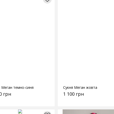
я Меган темно-синя
Сукня Меган жовта
0 грн
1 100 грн