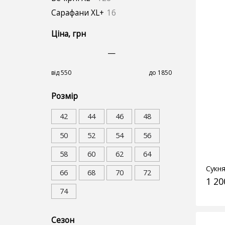
Сарафани XL+
16
Ціна
, грн
—
від 550
до 1850
Розмір
42
44
46
48
50
52
54
56
58
60
62
64
Сукня
66
68
70
72
1 20
74
Сезон