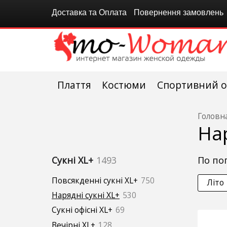
Доставка та Оплата
Повернення замовлень
Плаття
Костюми
Спортивний о
Головн
На
по п
Сукні XL+
1493
Повсякденні сукні XL+
750
Літо
Нарядні сукні XL+
530
Сукні офісні XL+
69
Вечірні XL+
128