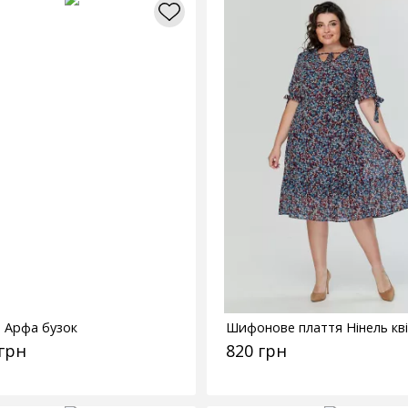
я Арфа бузок
Шифонове плаття Нінель кв
 грн
820 грн