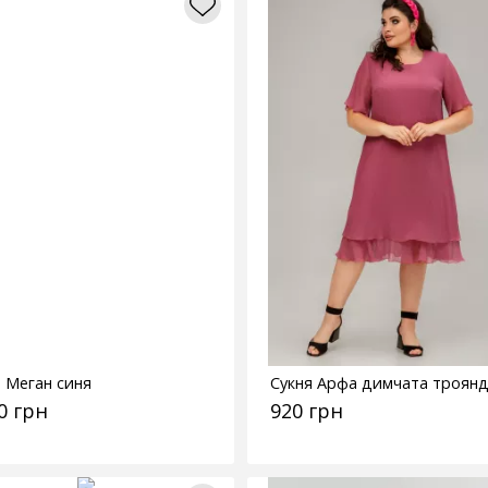
я Меган синя
Сукня Арфа димчата троян
0 грн
920 грн