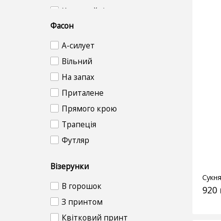
Креп-дайвінг
Фасон
Креп-костюмка
Креп-шифон
А-силует
Крепові
Вільний
Льон
На запах
Люрекс
Приталене
Масло-трикотаж
Прямого крою
Мереживо
Трапеція
Пайетки
Футляр
Рубчик
Візерунки
Сітка
Сукн
Софт
В горошок
920
Трикотажні
З принтом
Флок
Квітковий принт