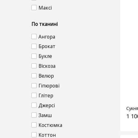
Максі
По тканині
Ангора
Брокат
Букле
Віскоза
Велюр
Гіпюрові
Глітер
Джерсі
Сукн
Замш
1 10
Костюмка
Коттон