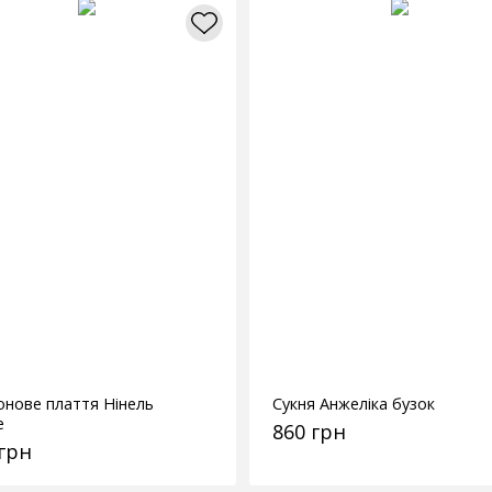
нове плаття Нінель
Сукня Анжеліка бузок
е
860 грн
 грн