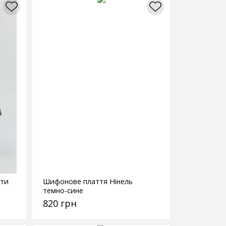
іти
Шифонове плаття Нінель
темно-сине
820 грн