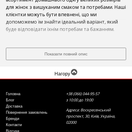
для жінок з вишуканим смаком та потребами. Наші
клієнтки можуть бути впевнені, що ми
допоможемо їм знайти ідеальний варіант, який
буде відповідати їхнім потребам та бажанням.
Наші розміри одягу відповідають вимогам жінок з
різними типами фігури та ваги. Ми пропонуємо
Показати повний опис
розміри від 50 до 70, щоб кожна з наших клієнток
могла відчувати себе комфортно та стильно.
Нагору
Наша колекція домашнього одягу великих
розмірів включає в себе піжами, халати, спортивні
+38 (066) 044-95-57
Головна
костюми, туніки та багато іншого. Всі наші вироби
з 10:00 до 19:00
Блог
створені з використанням високоякісних
Доставка
матеріалів, які забезпечують комфорт та зручність
Адреса: Воскресенський
Повернення замовлень
проспект, 30, Київ, Україна,
під час носіння.
Бренди
02000
Контакти
Відгуки