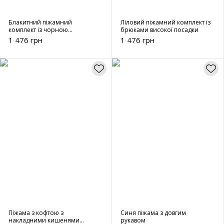
Блакитний піжамний
Ліловий піжамний комплект із
комплект із чорною
брюками високої посадки
оконтовкою
1 476 грн
1 476 грн
Піжама з кофтою з
Синя піжама з довгим
накладними кишенями
рукавом