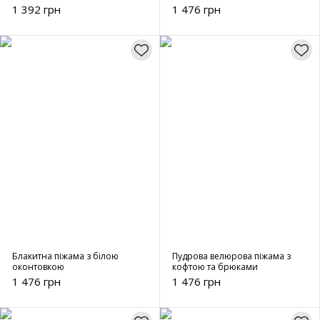
(тифані)
1 392 грн
1 476 грн
Блакитна піжама з білою
Пудрова велюрова піжама з
оконтовкою
кофтою та брюками
1 476 грн
1 476 грн