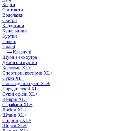
Кофти
Свитшоти
Водолазки
Светри
Кардигани
Купальники
Куртки
Пальто
Плащі
—
Класичні
Шуби з еко хутра
Джинсові куртки
Костюми XL+
Спортивні костюми XL+
Сукні XL+
Повсякденні сукні XL+
Нарядні сукні XL+
Сукні офісні XL+
Вечірні XL+
Сарафани XL+
Лосіни XL+
Штани XL+
Спідниці XL+
Шорти XL+
Джинси XL+