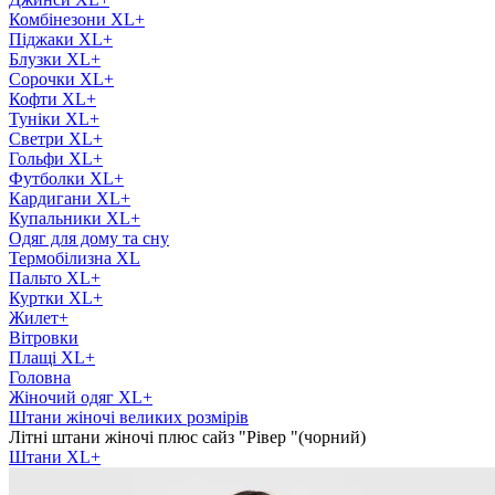
Комбінезони XL+
Піджаки XL+
Блузки XL+
Сорочки XL+
Кофти XL+
Туніки XL+
Светри XL+
Гольфи XL+
Футболки XL+
Кардигани XL+
Купальники XL+
Одяг для дому та сну
Термобілизна XL
Пальто XL+
Куртки XL+
Жилет+
Вітровки
Плащі XL+
Головна
Жіночий одяг XL+
Штани жіночі великих розмірів
Літні штани жіночі плюс сайз "Рівер "(чорний)
Штани XL+