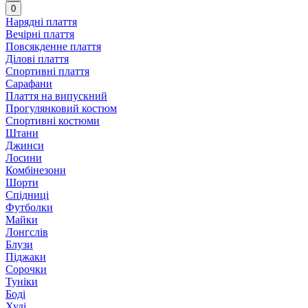
0
Нарядні плаття
Вечірні плаття
Повсякденне плаття
Ділові плаття
Спортивні плаття
Сарафани
Плаття на випускний
Прогулянковий костюм
Спортивні костюми
Штани
Джинси
Лосини
Комбінезони
Шорти
Спідниці
Футболки
Майки
Лонгслів
Блузи
Піджаки
Сорочки
Туніки
Боді
Худі