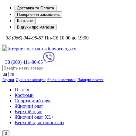
Доставка та Оплата
Повернення замовлень
Контакти
Відгуки про магазин
+38 (066) 044-95-57
Пн-Сб 10:00 до 19:00
+38 (000) 411-86-65
ua
|
ru
Блузки
,
Сукня з екошкіри
,
брючні костюми
,
Нарядні плаття
Плаття
Костюми
Спортивний одяг
Жіночий одяг
Верхній одяг
Жіночий одяг XL+
Верхній одяг плюс сайз
0