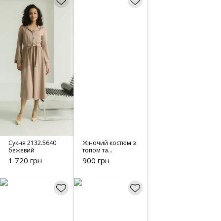
Сукня 2132.5640
Жіночий костюм з
бежевий
топом та
спідницею міді -
1 720 грн
900 грн
01051 молочний