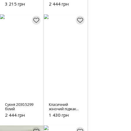
3 215 грн
2 444 грн
Сукня 2030.5299
Класичний
білий
жіночий піджак
без застібки -
2 444 грн
1 430 грн
9301 світло-сірий