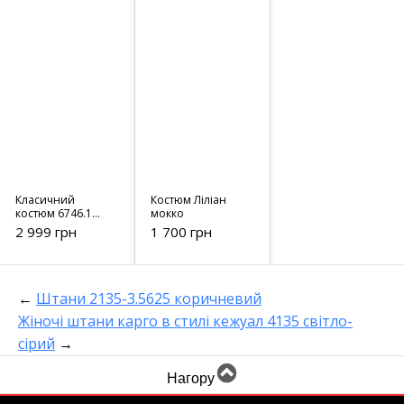
Класичний
Костюм Ліліан
костюм 6746.1
мокко
бежевий
2 999 грн
1 700 грн
←
Штани 2135-3.5625 коричневий
Жіночі штани карго в стилі кежуал 4135 світло-
сірий
→
Нагору