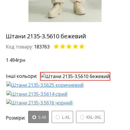
Штани 2135-3.5610 бежевий
Код товару:
183763
1 494
грн
Інші кольори:
S-M
L-XL
XXL-3XL
Розміри: