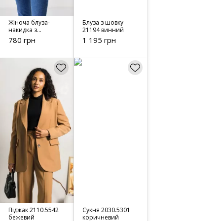
Жіноча блуза-
Блуза з шовку
накидка з
21194 винний
вишивкою - 5092
780 грн
1 195 грн
Піджак 2110.5542
Сукня 2030.5301
бежевий
коричневий