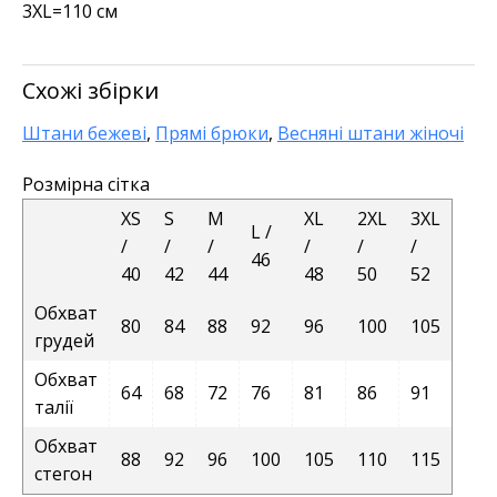
3XL=110 см
Схожі збірки
Штани бежеві
,
Прямі брюки
,
Весняні штани жіночі
Розмірна сітка
XS
S
M
XL
2XL
3XL
L /
/
/
/
/
/
/
46
40
42
44
48
50
52
Обхват
80
84
88
92
96
100
105
грудей
Обхват
64
68
72
76
81
86
91
талії
Обхват
88
92
96
100
105
110
115
стегон