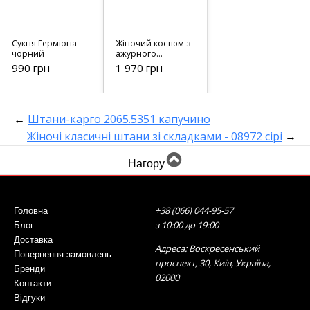
Сукня Герміона
Жіночий костюм з
чорний
ажурного
в'язання - 023128
990 грн
1 970 грн
кавовий
←
Штани-карго 2065.5351 капучино
Жіночі класичні штани зі складками - 08972 сірі
→
Нагору
+38 (066) 044-95-57
Головна
з 10:00 до 19:00
Блог
Доставка
Адреса: Воскресенський
Повернення замовлень
проспект, 30, Київ, Україна,
Бренди
02000
Контакти
Відгуки