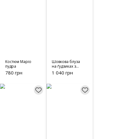
Костюм Маріо
Шовкова блуза
пудра
на ґудзиках з
візерунком у квіти
780 грн
1 040 грн
3294 салатовий