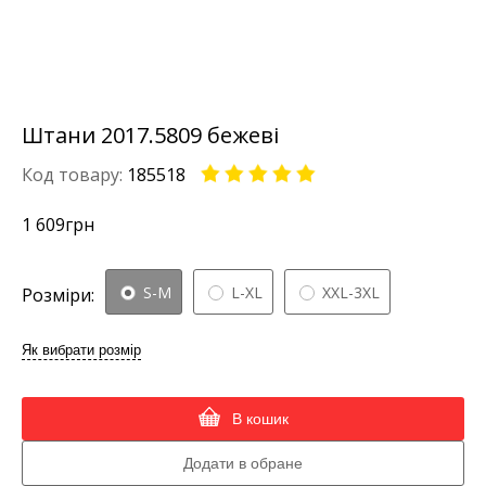
Штани 2017.5809 бежеві
Код товару:
185518
1 609
грн
S-M
L-XL
XXL-3XL
Розміри:
Як вибрати розмір
В кошик