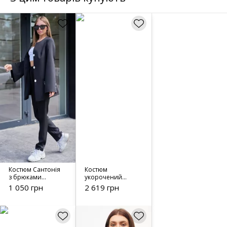
Костюм Сантонія
Костюм
з брюками
укорочений
чорний
жакет зі
1 050 грн
2 619 грн
спідницею в
складку 3185