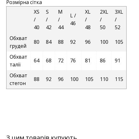
Розмірна сітка
XS
S
M
XL
2XL
3XL
L /
/
/
/
/
/
/
46
40
42
44
48
50
52
Обхват
80
84
88
92
96
100
105
грудей
Обхват
64
68
72
76
81
86
91
талії
Обхват
88
92
96
100
105
110
115
стегон
З цим товарів купують