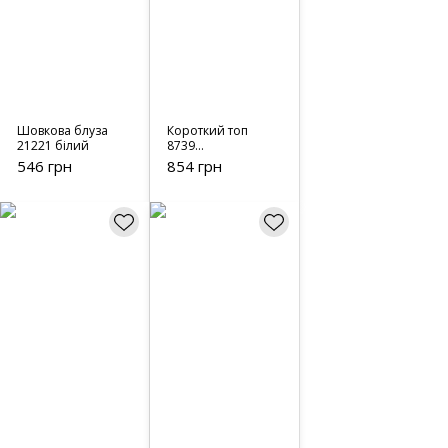
Шовкова блуза
Короткий топ
21221 білий
8739
шоколадний
546 грн
854 грн